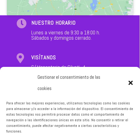

NUESTRO HORARIO
Lunes a viernes de 9:30 a 18:00 h.
Sábados y domingos cerrado.

VISÍTANOS
C/ Monasterio de Cilveti, 4
31011 Pamplona (Navarra)
Gestionar el consentimiento de las
cookies

WHATSAPP
654 804 555
Para ofrecer las mejores experiencias, utilizamos tecnologías como las cookies
para almacenar y/o acceder a la información del dispositivo. El consentimiento de
estas tecnologías nos permitirá procesar datos como el comportamiento de

navegación o las identificaciones únicas en este sitio. No consentir o retirar el
NUESTRO MÓVIL
consentimiento, puede afectar negativamente a ciertas características y
654 804 555
funciones.