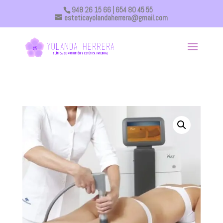
948 26 15 66
| 654 80 45 55
esteticayolandaherrera@gmail.com