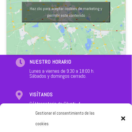
Haz clic para aceptar cookies de marketing y
permitir este contenido

NUESTRO HORARIO
Lunes a viernes de 9:30 a 18:00 h.
Sábados y domingos cerrado.

VISÍTANOS
C/ Monasterio de Cilveti, 4
31011 Pamplona (Navarra)
Gestionar el consentimiento de las
cookies

WHATSAPP