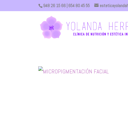
948 26 15 66
| 654 80 45 55
esteticayolanda