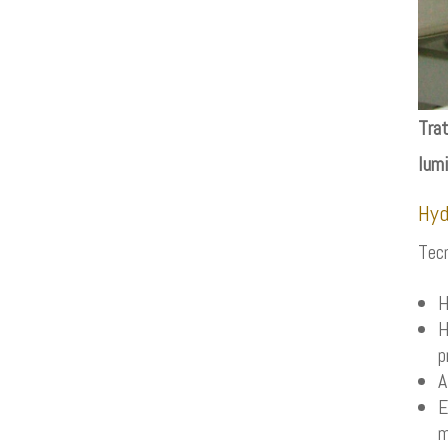
Tra
lumi
Hyd
Tecn
H
H
p
A
E
m