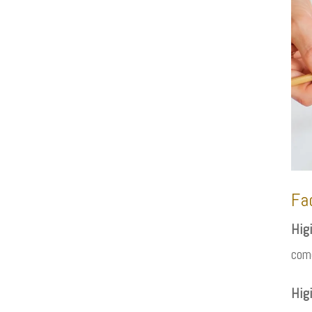
Fa
Higi
come
Hig