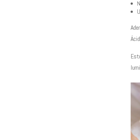
N
U
Adem
Ácid
Esto
lumi