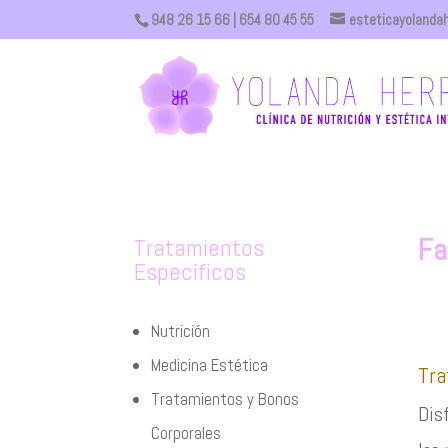
948 26 15 66
| 654 80 45 55
esteticayolanda
Fa
Tratamientos
Específicos
Nutrición
Medicina Estética
Tra
Tratamientos y Bonos
Disf
Corporales