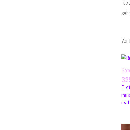
fact
sebo
Ver 
Bon
32
Disf
más 
reaf