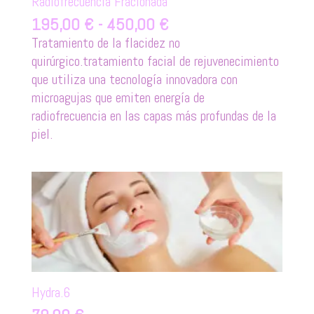
Radiofrecuencia Fracionada
Rango
195,00
€
-
450,00
€
de
Tratamiento de la flacidez no
precios:
quirúrgico.tratamiento facial de rejuvenecimiento
desde
que utiliza una tecnología innovadora con
195,00 €
microagujas que emiten energía de
hasta
radiofrecuencia en las capas más profundas de la
450,00 €
piel.
Hydra.6