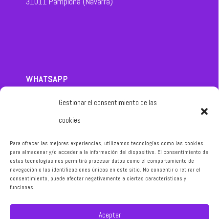
31011 Pamplona (Navarra)
WHATSAPP
654 804 555
Gestionar el consentimiento de las
cookies
Para ofrecer las mejores experiencias, utilizamos tecnologías como las cookies
para almacenar y/o acceder a la información del dispositivo. El consentimiento de
estas tecnologías nos permitirá procesar datos como el comportamiento de
navegación o las identificaciones únicas en este sitio. No consentir o retirar el
NUESTRO MÓVIL
consentimiento, puede afectar negativamente a ciertas características y
654 804 555
funciones.
© 2026 © Clínica de Nutrición y estética integral - Yolanda
Aceptar