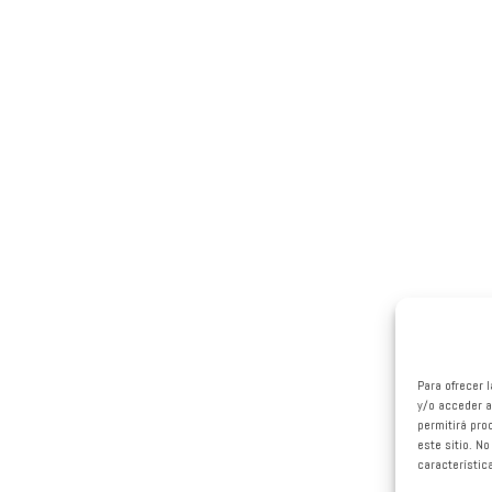
Para ofrecer 
y/o acceder a
permitirá pro
este sitio. N
característic