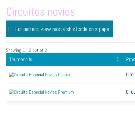
Skip
Circuitos novios
to
content
For perfect view paste shortcode on a page.
Showing 1 - 2 out of 2
Thumbnails
Pro
Circ
Circ