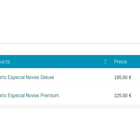
ducts
Precio
uito Especial Novias Deluxe
195,00
€
uito Especial Novias Premium
225,00
€